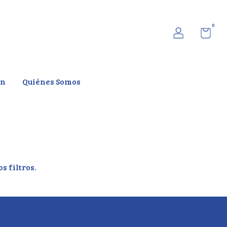
0
ón
Quiénes Somos
s filtros.