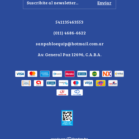
541135463553
(011) 4686-6622
sanpabloequip@hotmail.com.ar
Av. General Paz 12696, C.A.B.A.