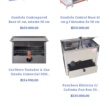
Gondola Contrapared
Gondola Central Base 45
Base 45 cm, estante 38 cm
cm y 5 Estantes de 38 cm
$450.000,00
$550.000,00
Carlitero Tostador A Gas
Danda Comercial 300i
48x45 Plateado
$154.900,00
Panchera Eléctrica C/
Calienta Pan Roa 30
Salchichas Panchos
$220.000,00