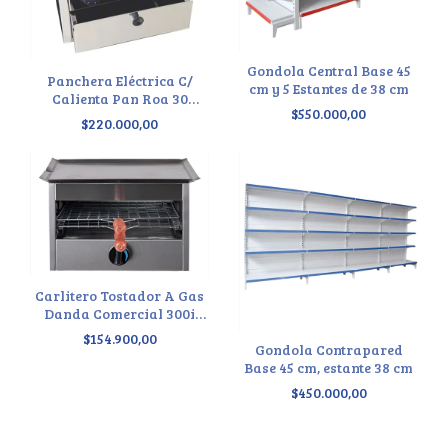
Gondola Central Base 45
Panchera Eléctrica C/
cm y 5 Estantes de 38 cm
Calienta Pan Roa 30
$550.000,00
Salchichas Panchos
$220.000,00
Carlitero Tostador A Gas
Danda Comercial 300i
48x45 Plateado
$154.900,00
Gondola Contrapared
Base 45 cm, estante 38 cm
$450.000,00