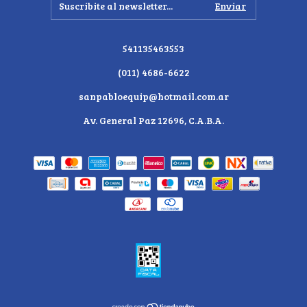
541135463553
(011) 4686-6622
sanpabloequip@hotmail.com.ar
Av. General Paz 12696, C.A.B.A.